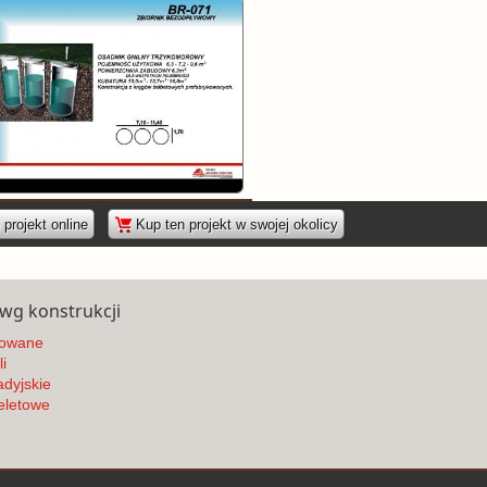
|
projekt online
Kup ten projekt w swojej okolicy
 wg konstrukcji
owane
i
dyjskie
eletowe