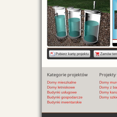
|
Pobierz kartę projektu
Zamów ten 
Kategorie projektów
Projekty
Domy mieszkalne
Domy mur
Domy letniskowe
Domy z bal
Budynki usługowe
Domy kana
Budynki gospodarcze
Domy szki
Budynki inwentarskie