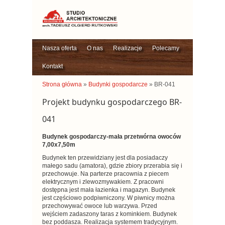
Nasza oferta
O nas
Realizacje
Polecamy
Kontakt
Strona główna
»
Budynki gospodarcze
» BR-041
Projekt budynku gospodarczego BR-
041
Budynek gospodarczy-mała przetwórna owoców
7,00x7,50m
Budynek ten przewidziany jest dla posiadaczy
małego sadu (amatora), gdzie zbiory przerabia się i
przechowuje. Na parterze pracownia z piecem
elektrycznym i zlewozmywakiem. Z pracowni
dostępna jest mała łazienka i magazyn. Budynek
jest częściowo podpiwniczony. W piwnicy można
przechowywać owoce lub warzywa. Przed
wejściem zadaszony taras z kominkiem. Budynek
bez poddasza. Realizacja systemem tradycyjnym.