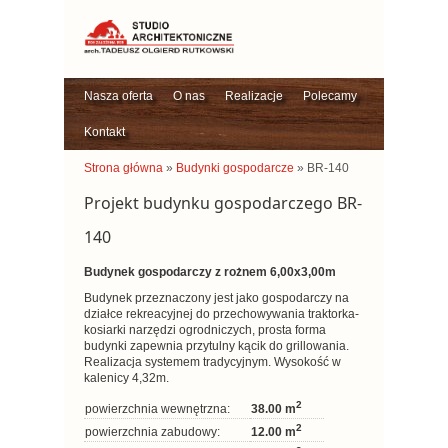
Nasza oferta
O nas
Realizacje
Polecamy
Kontakt
Strona główna
»
Budynki gospodarcze
» BR-140
Projekt budynku gospodarczego BR-
140
Budynek gospodarczy z rożnem 6,00x3,00m
Budynek przeznaczony jest jako gospodarczy na
działce rekreacyjnej do przechowywania traktorka-
kosiarki narzędzi ogrodniczych, prosta forma
budynki zapewnia przytulny kącik do grillowania.
Realizacja systemem tradycyjnym. Wysokość w
kalenicy 4,32m.
2
powierzchnia wewnętrzna:
38.00 m
2
powierzchnia zabudowy:
12.00 m