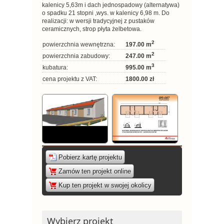
kalenicy 5,63m i dach jednospadowy (alternatywa)
o spadku 21 stopni ,wys. w kalenicy 6,98 m. Do
realizacji: w wersji tradycyjnej z pustaków
ceramicznych, strop płyta żelbetowa.
2
powierzchnia wewnętrzna:
197.00 m
2
powierzchnia zabudowy:
247.00 m
3
kubatura:
995.00 m
cena projektu z VAT:
1800.00 zł
Pobierz kartę projektu
|
Zamów ten projekt online
|
Kup ten projekt w swojej okolicy
Wybierz projekt