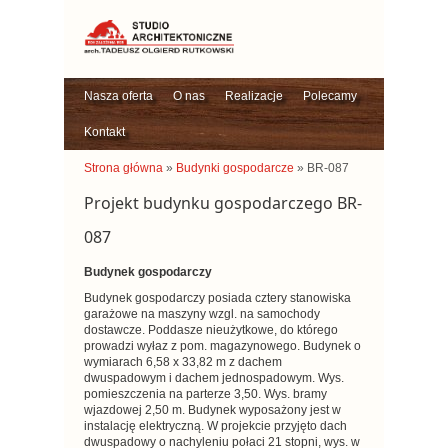
Nasza oferta
O nas
Realizacje
Polecamy
Kontakt
Strona główna
»
Budynki gospodarcze
» BR-087
Projekt budynku gospodarczego BR-
087
Budynek gospodarczy
Budynek gospodarczy posiada cztery stanowiska
garażowe na maszyny wzgl. na samochody
dostawcze. Poddasze nieużytkowe, do którego
prowadzi wyłaz z pom. magazynowego. Budynek o
wymiarach 6,58 x 33,82 m z dachem
dwuspadowym i dachem jednospadowym. Wys.
pomieszczenia na parterze 3,50. Wys. bramy
wjazdowej 2,50 m. Budynek wyposażony jest w
instalację elektryczną. W projekcie przyjęto dach
dwuspadowy o nachyleniu połaci 21 stopni, wys. w