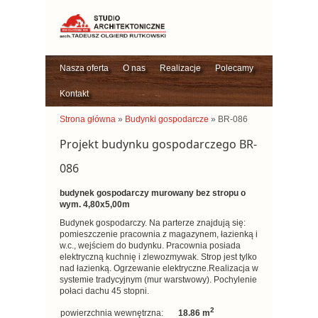
Nasza oferta
O nas
Realizacje
Polecamy
Kontakt
Strona główna
»
Budynki gospodarcze
» BR-086
Projekt budynku gospodarczego BR-
086
budynek gospodarczy murowany bez stropu o
wym. 4,80x5,00m
Budynek gospodarczy. Na parterze znajdują się:
pomieszczenie pracownia z magazynem, łazienką i
w.c., wejściem do budynku. Pracownia posiada
elektryczną kuchnię i zlewozmywak. Strop jest tylko
nad łazienką. Ogrzewanie elektryczne.Realizacja w
systemie tradycyjnym (mur warstwowy). Pochylenie
połaci dachu 45 stopni.
2
powierzchnia wewnętrzna:
18.86 m