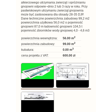
alkierzowego utrzymania zwierząt i opróżnianiu
gnojowni odpowie¬dnio 2 lub 3 razy w roku. Przy
pastwiskowym utrzymaniu zwierząt gnojownia
może być zastosowana dla obsady 28-35 DJP.
Dane techniczne powierzchnia zabudowy 99,2 m2
powierzchnia użytkowa 56,0 m2 o pojemność
gnojowni 87,0 m ładowność gnojowni 104,5 t
pojemność zbiorników wody gnojowej 4,0 - 4,6 m3
2
powierzchnia wewnętrzna:
56.00 m
2
powierzchnia zabudowy:
99.00 m
3
kubatura:
0.00 m
cena projektu z VAT:
600.00 zł