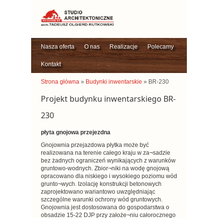
Nasza oferta
O nas
Realizacje
Polecamy
Kontakt
Strona główna
»
Budynki inwentarskie
» BR-230
Projekt budynku inwentarskiego BR-
230
płyta gnojowa przejezdna
Gnojownia przejazdowa płytka może być
realizowana na terenie całego kraju w za¬sadzie
bez żadnych ograniczeń wynikających z warunków
gruntowo-wodnych. Zbior¬niki na wodę gnojową
opracowano dla niskiego i wysokiego poziomu wód
grunto¬wych. Izolację konstrukcji betonowych
zaprojektowano wariantowo uwzględniając
szczególne warunki ochrony wód gruntowych.
Gnojownia jest dostosowana do gospodarstwa o
obsadzie 15-22 DJP przy założe¬niu całorocznego