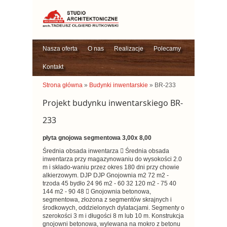
Nasza oferta
O nas
Realizacje
Polecamy
Kontakt
Strona główna
»
Budynki inwentarskie
» BR-233
Projekt budynku inwentarskiego BR-
233
płyta gnojowa segmentowa 3,00x 8,00
Średnia obsada inwentarza  Średnia obsada
inwentarza przy magazynowaniu do wysokości 2.0
m i składo-waniu przez okres 180 dni przy chowie
alkierzowym. DJP DJP Gnojownia m2 72 m2 -
trzoda 45 bydło 24 96 m2 - 60 32 120 m2 - 75 40
144 m2 - 90 48  Gnojownia betonowa,
segmentowa, złożona z segmentów skrajnych i
środkowych, oddzielonych dylatacjami. Segmenty o
szerokości 3 m i długości 8 m lub 10 m. Konstrukcja
gnojowni betonowa, wylewana na mokro z betonu