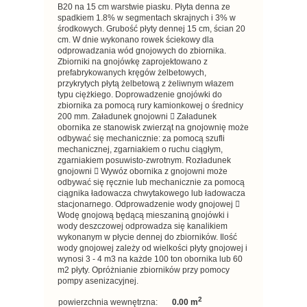
B20 na 15 cm warstwie piasku. Płyta denna ze
spadkiem 1.8% w segmentach skrajnych i 3% w
środkowych. Grubość płyty dennej 15 cm, ścian 20
cm. W dnie wykonano rowek ściekowy dla
odprowadzania wód gnojowych do zbiornika.
Zbiorniki na gnojówkę zaprojektowano z
prefabrykowanych kręgów żelbetowych,
przykrytych płytą żelbetową z żeliwnym włazem
typu ciężkiego. Doprowadzenie gnojówki do
zbiornika za pomocą rury kamionkowej o średnicy
200 mm. Załadunek gnojowni  Załadunek
obornika ze stanowisk zwierząt na gnojownię może
odbywać się mechanicznie: za pomocą szufli
mechanicznej, zgarniakiem o ruchu ciągłym,
zgarniakiem posuwisto-zwrotnym. Rozładunek
gnojowni  Wywóz obornika z gnojowni może
odbywać się ręcznie lub mechanicznie za pomocą
ciągnika ładowacza chwytakowego lub ładowacza
stacjonarnego. Odprowadzenie wody gnojowej 
Wodę gnojową będącą mieszaniną gnojówki i
wody deszczowej odprowadza się kanalikiem
wykonanym w płycie dennej do zbiorników. Ilość
wody gnojowej zależy od wielkości płyty gnojowej i
wynosi 3 - 4 m3 na każde 100 ton obornika lub 60
m2 płyty. Opróżnianie zbiorników przy pomocy
pompy asenizacyjnej.
2
powierzchnia wewnętrzna:
0.00 m