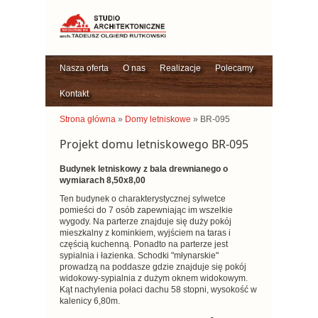
Nasza oferta
O nas
Realizacje
Polecamy
Kontakt
Strona główna
»
Domy letniskowe
» BR-095
Projekt domu letniskowego BR-095
Budynek letniskowy z bala drewnianego o
wymiarach 8,50x8,00
Ten budynek o charakterystycznej sylwetce
pomieści do 7 osób zapewniając im wszelkie
wygody. Na parterze znajduje się duży pokój
mieszkalny z kominkiem, wyjściem na taras i
częścią kuchenną. Ponadto na parterze jest
sypialnia i łazienka. Schodki "młynarskie"
prowadzą na poddasze gdzie znajduje się pokój
widokowy-sypialnia z dużym oknem widokowym.
Kąt nachylenia połaci dachu 58 stopni, wysokość w
kalenicy 6,80m.