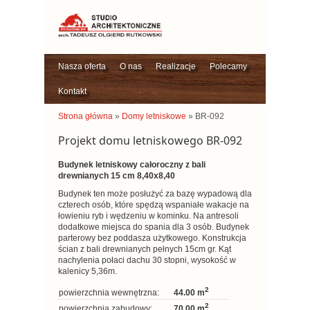
Nasza oferta
O nas
Realizacje
Polecamy
Kontakt
Strona główna
»
Domy letniskowe
» BR-092
Projekt domu letniskowego BR-092
Budynek letniskowy całoroczny z bali
drewnianych 15 cm 8,40x8,40
Budynek ten może posłużyć za bazę wypadową dla
czterech osób, które spędzą wspaniałe wakacje na
łowieniu ryb i wędzeniu w kominku. Na antresoli
dodatkowe miejsca do spania dla 3 osób. Budynek
parterowy bez poddasza użytkowego. Konstrukcja
ścian z bali drewnianych pełnych 15cm gr. Kąt
nachylenia połaci dachu 30 stopni, wysokość w
kalenicy 5,36m.
2
powierzchnia wewnętrzna:
44.00 m
2
powierzchnia zabudowy:
70.00 m