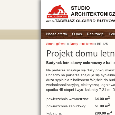
Nasza oferta
O nas
Realizacje
Pol
Strona główna
»
Domy letniskowe
» BR-125
Projekt domu let
Budynek letniskowy całoroczny z bali 
Na parterze znajduje się duży pokój miesz
Ponadto na parterze znajduje się sypialni
duża sypialnia z balkonem.Wejście do bud
wodnokanalizacyjną, elektryczną, ogrzewa
spadku 45 stopni i wys. kalenicy 7,21 m. Do
2
64.00 m
powierzchnia wewnętrzna:
2
51.00 m
powierzchnia zabudowy:
3
280.00 m
kubatura: