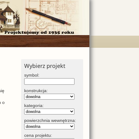
Wybierz projekt
symbol:
się
konstrukcja:
h o
kategoria:
powierzchnia wewnętrzna:
cena projektu: