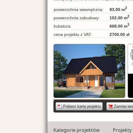
2
83.00 m
powierzchnia wewnętrzna:
2
102.00 m
powierzchnia zabudowy:
3
668.00 m
kubatura:
2700.00 zł
cena projektu z VAT:
|
Pobierz kartę projektu
Zamów ten 
Kategorie projektów
Projekty