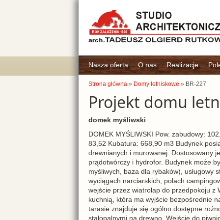
Nasza oferta
O nas
Realizacje
Pol
Strona główna
»
Domy letniskowe
» BR-227
Projekt domu let
domek myśliwski
DOMEK MYŚLIWSKI Pow. zabudowy: 102,85
83,52 Kubatura: 668,90 m3 Budynek posiad
drewnianych i murowanej. Dostosowany jes
prądotwórczy i hydrofor. Budynek może by
myśliwych, baza dla rybaków), usługowy s
wyciągach narciarskich, polach campingow
wejście przez wiatrołap do przedpokoju z 
kuchnią, która ma wyjście bezpośrednie na
tarasie znajduje się ogólno dostępne roż
stałopalnymi na drewno. Wejście do piwnic