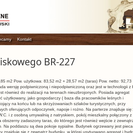
ecamy
Kontakt
niskowego BR-227
 m2 Pow. użytkowa: 83,52 m2 + 28,57 m2 (taras) Pow. netto: 92,73
a wersję podpiwniczoną i niepodpiwniczoną oraz jest w technologii z b
t również do realizacji na terenach nieuzbrojonych. Posiada agregat
ć użytkowany, jako gospodarczy ( baza dla pracowników leśnych i
tojący na końcu lub na skrzyżowaniach szlaków turystycznych, przy
ych oferujących odpoczynek, napoje i rożno. Na parterze znajduje się:
W.C. i z osobną umywalnią z natryskiem, pokój mieszkalny połączony z
 obszerny zadaszony taras, do którego jest również wejście z zewnątr
no. Na poddaszu są dwa pokoje sypialne. Budynek ogrzewany jest piec
y znajduje się z zewnątrz budynku, w której usytuowano agregat i hydr