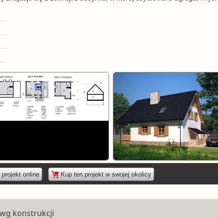
|
projekt online
Kup ten projekt w swojej okolicy
 wg konstrukcji