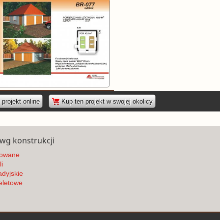
|
projekt online
Kup ten projekt w swojej okolicy
 wg konstrukcji
owane
i
dyjskie
eletowe