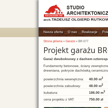
Nasza oferta
O nas
Realizacje
Pol
Strona główna
»
Garaże
» BR-077
Projekt garażu BR
Garaż dwuboksowy z dachem czterosp
Fundamenty betonowe, ściany zewnętrzne 
drewniana, pokrycie dachówką ceramiczną
2
40.00 m
powierzchnia wewnętrzna:
2
48.00 m
powierzchnia zabudowy:
3
186.00 m
kubatura:
750.00 zł
cena projektu z VAT: