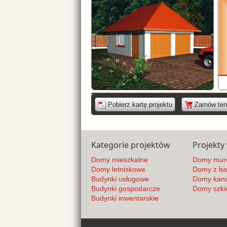
|
Pobierz kartę projektu
Zamów ten 
Kategorie projektów
Projekty
Domy mieszkalne
Domy mur
Domy letniskowe
Domy z bal
Budynki usługowe
Domy kana
Budynki gospodarcze
Domy szki
Budynki inwentarskie