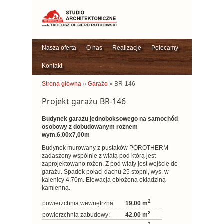
Nasza oferta
O nas
Realizacje
Polecamy
Kontakt
Strona główna
»
Garaże
» BR-146
Projekt garażu BR-146
Budynek garażu jednoboksowego na samochód
osobowy z dobudowanym rożnem
wym.6,00x7,00m
Budynek murowany z pustaków POROTHERM
zadaszony wspólnie z wiatą pod którą jest
zaprojektowano rożen. Z pod wiaty jest wejście do
garażu. Spadek połaci dachu 25 stopni, wys. w
kalenicy 4,70m. Elewacja obłożona okładziną
kamienną.
2
powierzchnia wewnętrzna:
19.00 m
2
powierzchnia zabudowy:
42.00 m