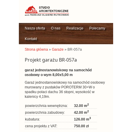
Nasza oferta
O nas
Realizacje
Polecamy
Kontakt
Strona główna
»
Garaże
» BR-057a
Projekt garażu BR-057a
garaż jednostanowiskowy na samochód
osobowy o wym 8,00x5,00 m
Garaż jednostanowiskowy na samochód osobowy
murowany z pustaków POROTERM 30+W o
spadku połaci dachu 36 stopni, wysokość w
kalenicy 4,19m.
2
powierzchnia wewnętrzna:
32.00 m
2
powierzchnia zabudowy:
42.00 m
3
kubatura:
126.00 m
cena projektu z VAT:
750.00 zł