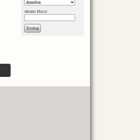
słowo klucz:
Szukaj