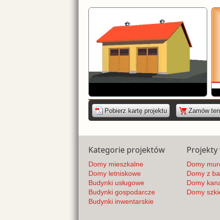
|
Pobierz kartę projektu
Zamów ten 
Kategorie projektów
Projekty
Domy mieszkalne
Domy mur
Domy letniskowe
Domy z bal
Budynki usługowe
Domy kana
Budynki gospodarcze
Domy szki
Budynki inwentarskie