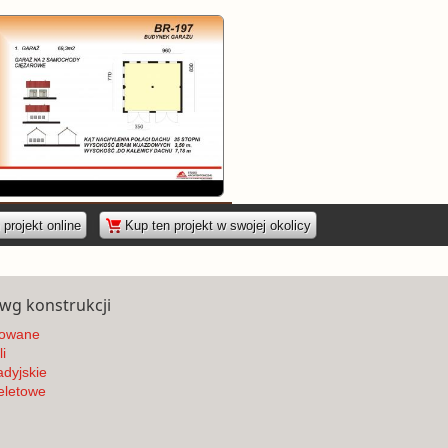
|
projekt online
Kup ten projekt w swojej okolicy
 wg konstrukcji
owane
i
dyjskie
eletowe