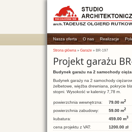
Nasza oferta
O nas
Realizacje
Pol
Strona główna
»
Garaże
» BR-197
Projekt garażu BR
Budynek garażu na 2 samochody cięża
Budynek garaży na 2 samochody ciężarowe.
żelbetowe, więźba drewniana, pokrycie b
stopni. Wysokość w kalenicy 7,78 m.
2
79.00 m
powierzchnia wewnętrzna:
2
59.00 m
powierzchnia zabudowy:
3
459.00 m
kubatura:
1200.00 zł
cena projektu z VAT: