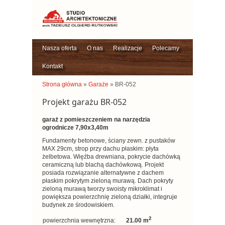
Nasza oferta
O nas
Realizacje
Polecamy
Kontakt
Strona główna
»
Garaże
» BR-052
Projekt garażu BR-052
garaż z pomieszczeniem na narzędzia
ogrodnicze 7,90x3,40m
Fundamenty betonowe, ściany zewn. z pustaków
MAX 29cm, strop przy dachu płaskim: płyta
żelbetowa. Więźba drewniana, pokrycie dachówką
ceramiczną lub blachą dachówkową. Projekt
posiada rozwiązanie alternatywne z dachem
płaskim pokrytym zieloną murawą. Dach pokryty
zieloną murawą tworzy swoisty mikroklimat i
powiększa powierzchnię zieloną działki, integruje
budynek ze środowiskiem.
2
powierzchnia wewnętrzna:
21.00 m